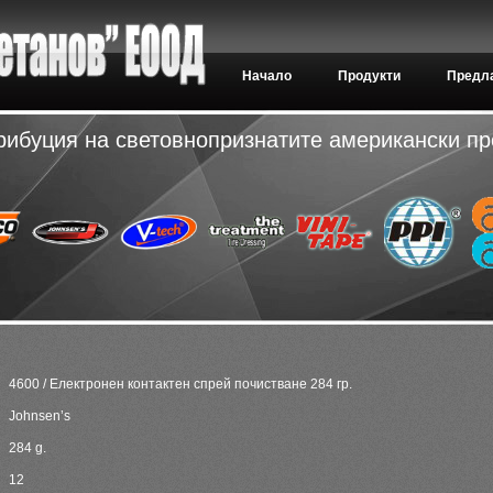
Начало
Продукти
Предла
рибуция на световнопризнатите американски п
4600 / Електронен контактен спрей почистване 284 гр.
Johnsen’s
284 g.
12