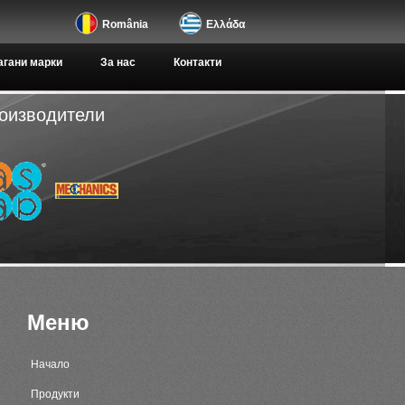
România
Ελλάδα
гани марки
За нас
Контакти
роизводители
Меню
Начало
Продукти