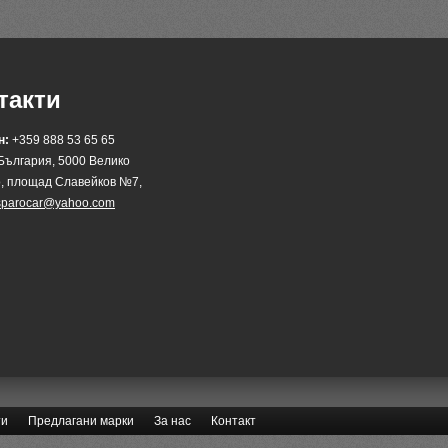
такти
н:
+359 888 53 65 65
България, 5000 Велико
, площад Славейков №7,
sparocar@yahoo.com
ти
Предлагани марки
За нас
Контакт