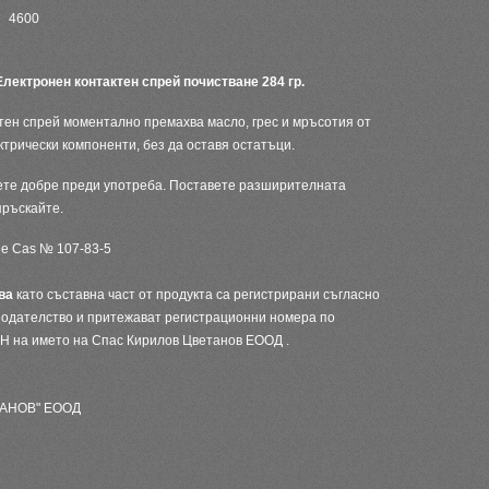
4600
 Електронен контактен спрей почистване 284 гр.
тен спрей моментално премахва масло, грес и мръсотия от
ктрически компоненти, без да оставя остатъци.
те добре преди употреба. Поставете разширителната
пръскайте.
e Cas № 107-83-5
тва
като съставна част от продукта са регистрирани съгласно
нодателство и притежават регистрационни номера по
H на името на Спас Кирилов Цветанов ЕООД .
ТАНОВ" ЕООД