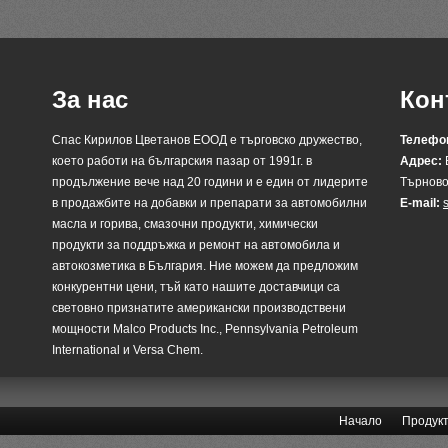
За нас
Кон
Спас Кирилов Цветанов ЕООД е търговско дружество,
Телефо
което работи на българския пазар от 1991г. в
Адрес:
продължение вече над 20 години и е един от лидерите
Търново
в продажбите на добавки и препарати за автомобилни
E-mail:
масла и горива, смазочни продукти, химически
продукти за поддръжка и ремонт на автомобила и
автокозметика в България. Ние можем да предложим
конкурентни цени, тъй като нашите доставчици са
световно признатите американски производствени
мощности Malco Products Inc., Pennsylvania Petroleum
International и Versa Chem.
Начало
Продук