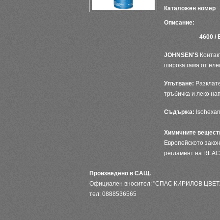
Каталожен номер
Описание:
4600 /
JOHNSEN'S
Контак
широка гама от еле
Упътване:
Разклате
тръбичка и леко на
Съдържа:
Isohexan
Химичните вещес
Европейското зако
регламент на REAC
Произведено в САЩ.
Официален вносител: "СПАС КИРИЛОВ ЦВЕ
тел: 0888536565