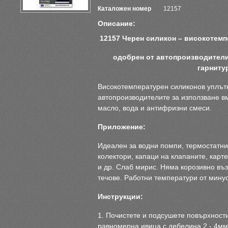
Каталожен номер
12157
Описание:
12157 Черен силикон – високотемп
одобрен от автопроизводители
гарниту
Високотемпературен силиконов уплътн
автопроизводителите за използване вм
масло, вода и антифризни смеси.
Приложение:
Идеален за водни помпи, термостатни
колектори, капаци на клапаните, карт
и др. Слаб мирис. Няма корозивно въ
течове. Работни температури от минус
Инструкции:
1. Почистете и подсушете повърхности
равномерна ивица с дебелина 2 - 4мм.