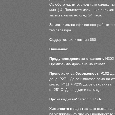
Сглобете частите, след като силиконът
мин. ).4. Почистете излишния силикон
засъхва напълно след 24 часа.
За максимална ефикасност работете с
температура.
Съдържа:
силикон тип 650
Внимание:
Предупреждение за опасност:
H302 
Предизвиква дразнене на кожата.
Препоръки за безопасност:
P102 Да 
деца. P271 Да се използва само на о
място. P411 + P235 Да се съхранява п
от 25° С. Да се държи на хладно.
Производител:
V-tech / U.S.A.
Химичните вещества
като съставна ч
регистрирани съгласно Европейското 