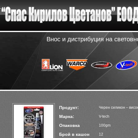
Внос и дистрибуция на светов
Продукт:
Черен силикон – вис
Марка:
V-tech
Опаковка
100gm
Брой в кашон
12